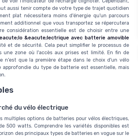
e voir l'indicateur de recharge clignoter. Cependant,
faut aussi tenir compte de votre type de trajet quotidien
ment plat nécessitera moins d'énergie qu'un parcours
ipement additionnel que vous transportez se répercutera
e considération essentielle est de choisir entre une
acute;lo &eacute;lectrique avec batterie amovible
 et de sécurité. Cela peut simplifier le processus de
s une zone où l'accès aux prises est limité. En fin de
e n'est que la première étape dans le choix d'un vélo
 approfondie du type de batterie est essentielle, mais
on.
bles
rché du vélo électrique
es multiples options de batteries pour vélos électriques,
de 500 watts. Comprendre les variétés disponibles est
horizon des principaux types de batteries en vogue sur le