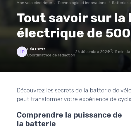
Mon velo electrique
Technologie et Innovations
Batteries 
Tout savoir sur la
électrique de 500
Léa Petit
26 décembre 2024
11 min de
Coordinatrice de rédaction
Découvrez les secrets de la batterie de vé
peut transformer votre expérience de cycl
Comprendre la puissance de
la batterie