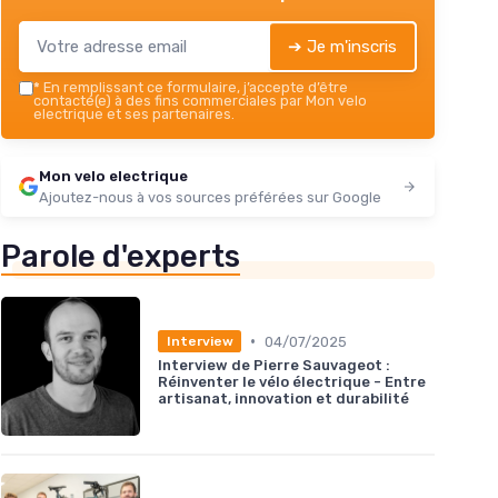
➔ Je m'inscris
*
En remplissant ce formulaire, j’accepte d’être
contacté(e) à des fins commerciales par Mon velo
electrique et ses partenaires.
Mon velo electrique
Ajoutez-nous à vos sources préférées sur Google
Parole d'experts
•
04/07/2025
Interview
Interview de Pierre Sauvageot :
Réinventer le vélo électrique - Entre
artisanat, innovation et durabilité