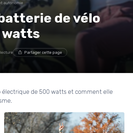
et autonomie
 batterie de vélo
 watts
 lecture
Partager cette page
lo électrique de 500 watts et comment elle
isme.