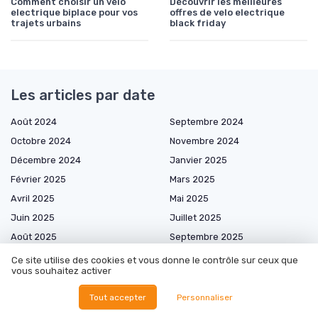
Comment choisir un velo
Découvrir les meilleures
electrique biplace pour vos
offres de velo electrique
trajets urbains
black friday
Les articles par date
Août 2024
Septembre 2024
Octobre 2024
Novembre 2024
Décembre 2024
Janvier 2025
Février 2025
Mars 2025
Avril 2025
Mai 2025
Juin 2025
Juillet 2025
Août 2025
Septembre 2025
Octobre 2025
Novembre 2025
Ce site utilise des cookies et vous donne le contrôle sur ceux que
vous souhaitez activer
Janvier 2026
Février 2026
Avril 2026
Mai 2026
Tout accepter
Personnaliser
Juin 2026
Juillet 2026