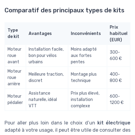
Comparatif des principaux types de kits
Prix
Type
Avantages
Inconvénients
habituel
de kit
(EUR)
Moteur
Installation facile,
Moins adapté
300-
roue
bon pour vélos
aux fortes
600 €
avant
urbains
pentes
Moteur
Meilleure traction,
Montage plus
400-
roue
discret
technique
800 €
arrière
Assistance
Prix plus élevé,
Moteur
600-
naturelle, idéal
installation
pédalier
1200 €
VTT
complexe
Pour aller plus loin dans le choix d’un
kit électrique
adapté à votre usage, il peut être utile de consulter des