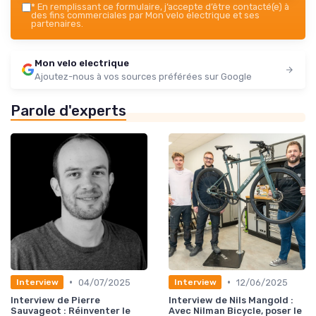
*
En remplissant ce formulaire, j’accepte d’être contacté(e) à
des fins commerciales par Mon velo electrique et ses
partenaires.
Mon velo electrique
Ajoutez-nous à vos sources préférées sur Google
Parole d'experts
•
•
04/07/2025
12/06/2025
Interview
Interview
Interview de Pierre
Interview de Nils Mangold :
Sauvageot : Réinventer le
Avec Nilman Bicycle, poser le