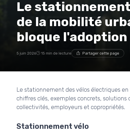
Le stationnement 
de la mobilité urba
bloque l'adoption 
5 juin 2026
15 min de lecture
Partager cette page
Le stationnement des vélos électriques en vi
chiffres clés, exemples concrets, solutions d
collectivités, employeurs et copropriétés.
Stationnement vélo