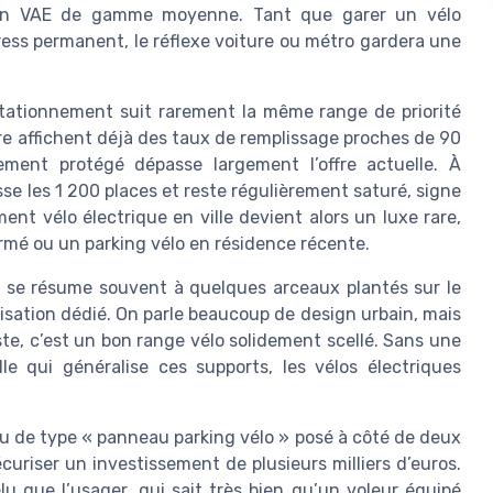
u un VAE de gamme moyenne. Tant que garer un vélo
ress permanent, le réflexe voiture ou métro gardera une
stationnement suit rarement la même range de priorité
gare affichent déjà des taux de remplissage proches de 90
ent protégé dépasse largement l’offre actuelle. À
sse les 1 200 places et reste régulièrement saturé, signe
ent vélo électrique en ville devient alors un luxe rare,
fermé ou un parking vélo en résidence récente.
s se résume souvent à quelques arceaux plantés sur le
lisation dédié. On parle beaucoup de design urbain, mais
ste, c’est un bon range vélo solidement scellé. Sans une
le qui généralise ces supports, les vélos électriques
au de type « panneau parking vélo » posé à côté de deux
uriser un investissement de plusieurs milliers d’euros.
lu que l’usager, qui sait très bien qu’un voleur équipé