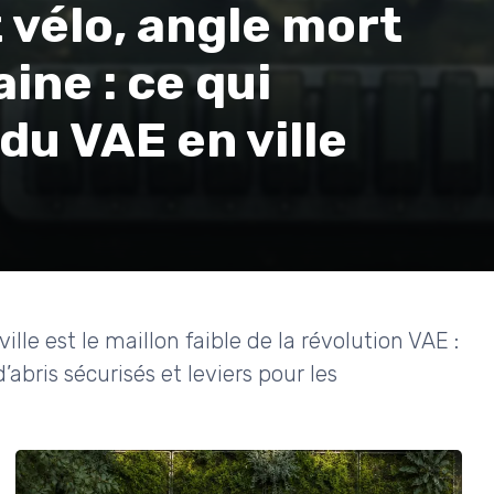
vélo, angle mort
ine : ce qui
du VAE en ville
lle est le maillon faible de la révolution VAE :
’abris sécurisés et leviers pour les