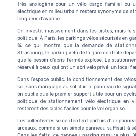
très anxiogène pour un vélo cargo familial o
électrique en milieu urbain restera synonyme de st
longueur d’avance.
On investit massivement dans les pistes, mais le 
politique. À Paris, les parkings vélos sécurisés en 
%, ce qui montre que la demande de stationnem
Strasbourg, le parking vélo de la gare centrale dépa
que le besoin d’abris fermés explose. Le stationnem
réservé à ceux qui ont un abri vélo privé, un local 
Dans l’espace public, le conditionnement des vélo
sol, sans marquage au sol clair ni panneau de signa
on oublie que le premier support utile pour un cycli
politique de stationnement vélo électrique en vil
resteront des cibles faciles pour le vol organisé.
Les collectivités se contentent parfois d’un panne
arceaux, comme si un simple panneau suffisait à séc
Dans les faits, ce panneau parking rassure plus l’é