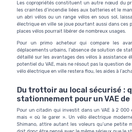
Les copropriétés constituent un autre nœud du pr
les craintes d’incendie liées aux batteries et le m
un abri vélos ou un range vélos en sous sol, laiss
électrique en ville se joue pourtant aussi dans ces 
places vélos pourrait libérer de nombreux usages.
Pour un primo acheteur qui compare les avan
déplacements urbains, l’absence de solution de stat
détaillé sur les avantages des vélos à assistance 
potentiel du VAE, mais ne résout pas la question de
vélo électrique en ville restera flou, les aides à l’ac
Du trottoir au local sécurisé : 
stationnement pour un VAE de 
Pour un citadin qui investit dans un VAE à 2 000 e
mais « où le garer ». Un vélo électrique modern
Shimano, attire autant les voleurs qu’une petite m
doit donc être pensé avec le même sérieux que le 