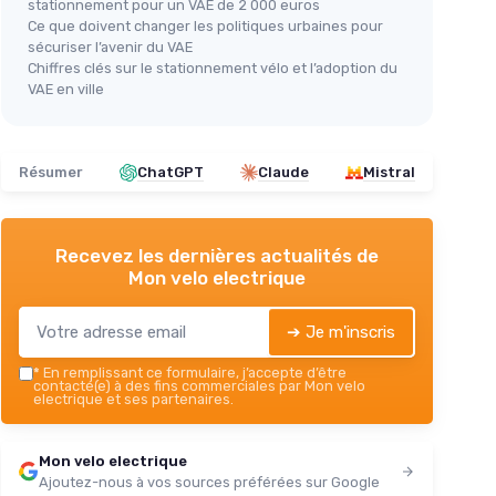
stationnement pour un VAE de 2 000 euros
Ce que doivent changer les politiques urbaines pour
sécuriser l’avenir du VAE
Chiffres clés sur le stationnement vélo et l’adoption du
VAE en ville
Résumer
ChatGPT
Claude
Mistral
Recevez les dernières actualités de
Mon velo electrique
➔ Je m'inscris
*
En remplissant ce formulaire, j’accepte d’être
contacté(e) à des fins commerciales par Mon velo
electrique et ses partenaires.
Mon velo electrique
Ajoutez-nous à vos sources préférées sur Google