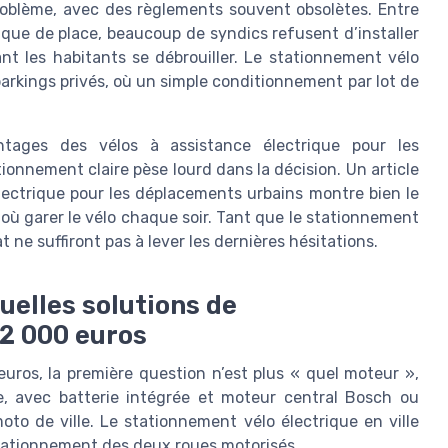
oblème, avec des règlements souvent obsolètes. Entre
anque de place, beaucoup de syndics refusent d’installer
ant les habitants se débrouiller. Le stationnement vélo
parkings privés, où un simple conditionnement par lot de
tages des vélos à assistance électrique pour les
ionnement claire pèse lourd dans la décision. Un article
électrique pour les déplacements urbains montre bien le
 où garer le vélo chaque soir. Tant que le stationnement
hat ne suffiront pas à lever les dernières hésitations.
quelles solutions de
2 000 euros
uros, la première question n’est plus « quel moteur »,
e, avec batterie intégrée et moteur central Bosch ou
oto de ville. Le stationnement vélo électrique en ville
stationnement des deux roues motorisés.