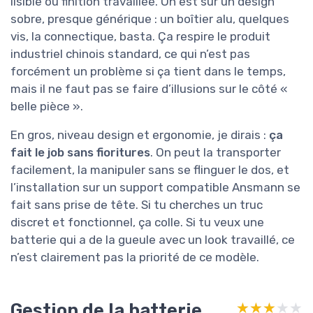
lisible ou finition travaillée. On est sur un design
sobre, presque générique : un boîtier alu, quelques
vis, la connectique, basta. Ça respire le produit
industriel chinois standard, ce qui n’est pas
forcément un problème si ça tient dans le temps,
mais il ne faut pas se faire d’illusions sur le côté «
belle pièce ».
En gros, niveau design et ergonomie, je dirais :
ça
fait le job sans fioritures
. On peut la transporter
facilement, la manipuler sans se flinguer le dos, et
l’installation sur un support compatible Ansmann se
fait sans prise de tête. Si tu cherches un truc
discret et fonctionnel, ça colle. Si tu veux une
batterie qui a de la gueule avec un look travaillé, ce
n’est clairement pas la priorité de ce modèle.
Gestion de la batterie,
★★★★★
★★★★★