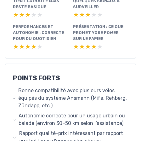
TIENT LA ROUTE MAIS
QUELQUES SIGNAUX À
RESTE BASIQUE
SURVEILLER
★★★★★
★★★★★
★★★★★
★★★★★
PERFORMANCES ET
PRÉSENTATION : CE QUE
AUTONOMIE : CORRECTE
PROMET YOSE POWER
POUR DU QUOTIDIEN
SUR LE PAPIER
★★★★★
★★★★★
★★★★★
★★★★★
POINTS FORTS
Bonne compatibilité avec plusieurs vélos
équipés du système Ansmann (Mifa, Rehberg,
Zündapp, etc.)
Autonomie correcte pour un usage urbain ou
balade (environ 30–50 km selon l’assistance)
Rapport qualité-prix intéressant par rapport
aux batteries d’origine plus chères