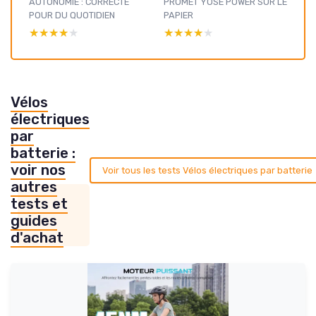
AUTONOMIE : CORRECTE
PROMET YOSE POWER SUR LE
POUR DU QUOTIDIEN
PAPIER
★★★★★
★★★★★
★★★★★
★★★★★
Vélos
électriques
par
batterie :
voir nos
Voir tous les tests Vélos électriques par batterie
autres
tests et
guides
d'achat