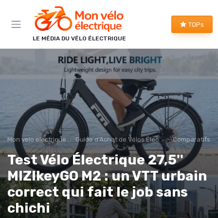
Panneau de gestion des cookies
TOPs
LE MÉDIA DU VÉLO ÉLECTRIQUE
Mon velo electrique
Guide d'Achat de Vélos Électriques
Comparatifs et
Test Vélo Électrique 27,5''
MIZIkeyGO M2 : un VTT urbain
correct qui fait le job sans
chichi