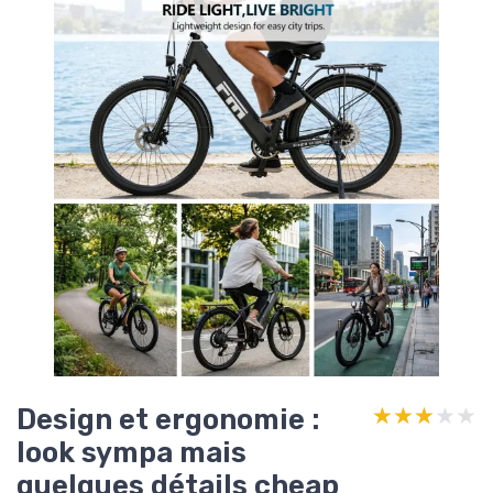
Design et ergonomie :
★★★★★
★★★★★
look sympa mais
quelques détails cheap