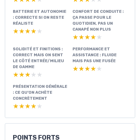
BATTERIE ET AUTONOMIE
CONFORT DE CONDUITE :
: CORRECTE SI ON RESTE
ÇA PASSE POUR LE
RÉALISTE
QUOTIDIEN, PAS UN
CANAPÉ NON PLUS
★★★★★
★★★★★
★★★★★
★★★★★
SOLIDITÉ ET FINITIONS :
PERFORMANCE ET
CORRECT MAIS ON SENT
ASSISTANCE : FLUIDE
LE CÔTÉ ENTRÉE/MILIEU
MAIS PAS UNE FUSÉE
DE GAMME
★★★★★
★★★★★
★★★★★
★★★★★
PRÉSENTATION GÉNÉRALE
: CE QU’ON ACHÈTE
CONCRÈTEMENT
★★★★★
★★★★★
POINTS FORTS