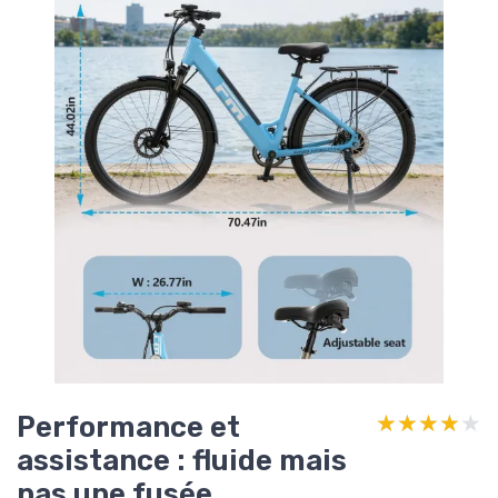
Performance et
★★★★★
★★★★★
assistance : fluide mais
pas une fusée