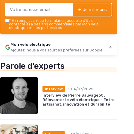
➔ Je m'inscris
*
En remplissant ce formulaire, j’accepte d’être
contacté(e) à des fins commerciales par Mon velo
electrique et ses partenaires.
Mon velo electrique
Ajoutez-nous à vos sources préférées sur Google
Parole d'experts
•
04/07/2025
Interview
Interview de Pierre Sauvageot :
Réinventer le vélo électrique - Entre
artisanat, innovation et durabilité