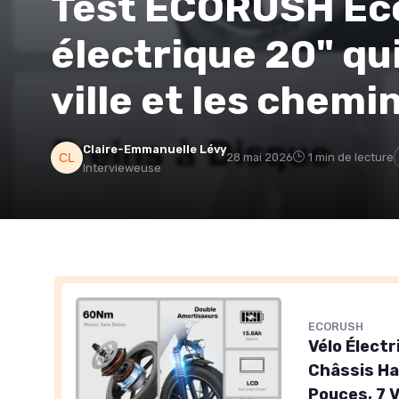
Test ECORUSH Eco 
électrique 20" qui 
ville et les chemi
Claire-Emmanuelle Lévy
28 mai 2026
1 min de lecture
Intervieweuse
ECORUSH
Vélo Électr
Châssis Ha
Pouces, 7 V