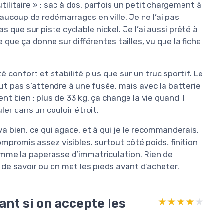
tilitaire » : sac à dos, parfois un petit chargement à
pour Homme et Femme Bleu
eaucoup de redémarrages en ville. Je ne l’ai pas
 que sur piste cyclable nickel. Je l’ai aussi prêté à
Voir l'offre
que ça donne sur différentes tailles, vu que la fiche
 confort et stabilité plus que sur un truc sportif. Le
t pas s’attendre à une fusée, mais avec la batterie
ent bien : plus de 33 kg, ça change la vie quand il
er dans un couloir étroit.
 va bien, ce qui agace, et à qui je le recommanderais.
ompromis assez visibles, surtout côté poids, finition
comme la paperasse d’immatriculation. Rien de
 de savoir où on met les pieds avant d’acheter.
ant si on accepte les
★★★★★
★★★★★