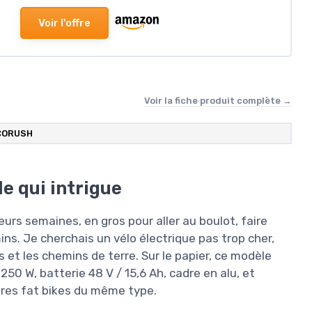
Voir l'offre
Voir la fiche produit complète →
CORUSH
e qui intrigue
urs semaines, en gros pour aller au boulot, faire
ns. Je cherchais un vélo électrique pas trop cher,
s et les chemins de terre. Sur le papier, ce modèle
ECORUSH
Vélo Électrique, VTT électrique 48 V
50 W, batterie 48 V / 15,6 Ah, cadre en alu, et
Châssis Haute Résistance, Pneus L
utres fat bikes du même type.
Pouces, 7 Vitesses, Écran LCD, Velo 