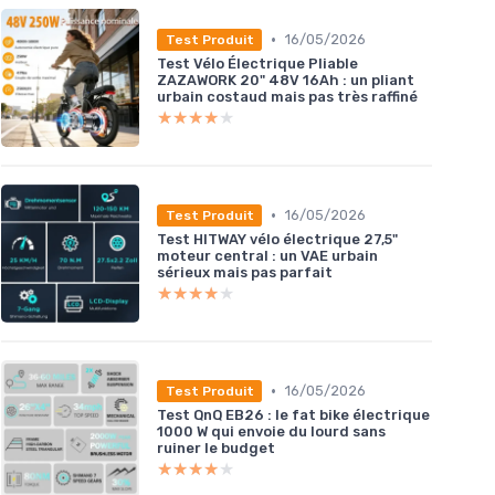
•
16/05/2026
Test Produit
Test Vélo Électrique Pliable
ZAZAWORK 20" 48V 16Ah : un pliant
urbain costaud mais pas très raffiné
★★★★★
★★★★★
•
16/05/2026
Test Produit
Test HITWAY vélo électrique 27,5"
moteur central : un VAE urbain
sérieux mais pas parfait
★★★★★
★★★★★
•
16/05/2026
Test Produit
Test QnQ EB26 : le fat bike électrique
1000 W qui envoie du lourd sans
ruiner le budget
★★★★★
★★★★★