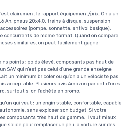
c’est clairement le rapport équipement/prix. On a un
5,6 Ah, pneus 20x4.0, freins à disque, suspension
 accessoires (pompe, sonnette, antivol basique),
 de concurrents de même format. Quand on compare
oses similaires, on peut facilement gagner
ains points : poids élevé, composants pas haut de
t un SAV qui n’est pas celui d’une grande enseigne
sait un minimum bricoler ou qu’on a un vélociste pas
mis acceptable. Plusieurs avis Amazon parlent d’un «
ord, surtout si on l’achète en promo.
u’un qui veut : un engin stable, confortable, capable
 autonomie, sans exploser son budget. Si votre
 et les composants très haut de gamme, il vaut mieux
rique solide pour remplacer un peu la voiture sur des