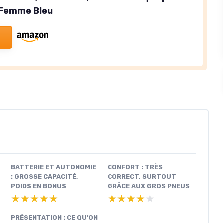
Femme Bleu
BATTERIE ET AUTONOMIE
CONFORT : TRÈS
: GROSSE CAPACITÉ,
CORRECT, SURTOUT
POIDS EN BONUS
GRÂCE AUX GROS PNEUS
★★★★★
★★★★★
★★★★★
★★★★★
PRÉSENTATION : CE QU’ON