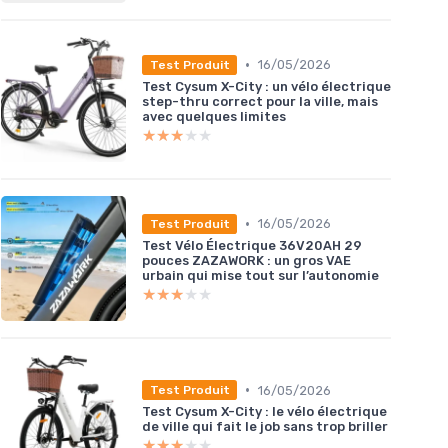
•
16/05/2026
Test Produit
Test Cysum X-City : un vélo électrique
step-thru correct pour la ville, mais
avec quelques limites
★★★★★
★★★★★
•
16/05/2026
Test Produit
Test Vélo Électrique 36V20AH 29
pouces ZAZAWORK : un gros VAE
urbain qui mise tout sur l’autonomie
★★★★★
★★★★★
•
16/05/2026
Test Produit
Test Cysum X-City : le vélo électrique
de ville qui fait le job sans trop briller
★★★★★
★★★★★