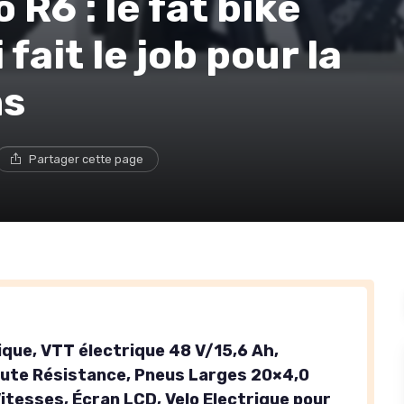
R6 : le fat bike
fait le job pour la
ns
Partager cette page
ique, VTT électrique 48 V/15,6 Ah,
ute Résistance, Pneus Larges 20×4,0
itesses, Écran LCD, Velo Electrique pour