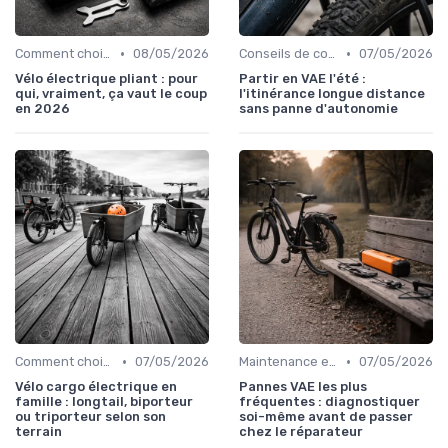
•
•
Comment choisir un vélo électrique
08/05/2026
Conseils de conduite et navigation
07/05/2026
Vélo électrique pliant : pour
Partir en VAE l'été :
qui, vraiment, ça vaut le coup
l'itinérance longue distance
en 2026
sans panne d'autonomie
•
•
Comment choisir un vélo électrique
07/05/2026
Maintenance et réparation
07/05/2026
Vélo cargo électrique en
Pannes VAE les plus
famille : longtail, biporteur
fréquentes : diagnostiquer
ou triporteur selon son
soi-même avant de passer
terrain
chez le réparateur