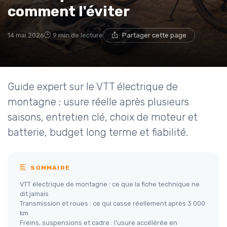
comment l'éviter
14 mai 2026
9 min de lecture
Partager cette page
Guide expert sur le VTT électrique de
montagne : usure réelle après plusieurs
saisons, entretien clé, choix de moteur et
batterie, budget long terme et fiabilité.
SOMMAIRE
VTT électrique de montagne : ce que la fiche technique ne
dit jamais
Transmission et roues : ce qui casse réellement après 3 000
km
Freins, suspensions et cadre : l’usure accélérée en