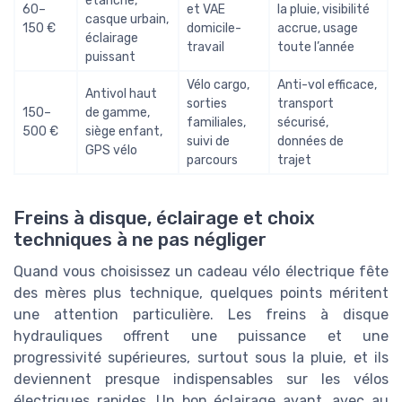
étanche,
60–
et VAE
la pluie, visibilité
casque urbain,
150 €
domicile-
accrue, usage
éclairage
travail
toute l’année
puissant
Vélo cargo,
Anti-vol efficace,
Antivol haut
sorties
transport
150–
de gamme,
familiales,
sécurisé,
500 €
siège enfant,
suivi de
données de
GPS vélo
parcours
trajet
Freins à disque, éclairage et choix
techniques à ne pas négliger
Quand vous choisissez un cadeau vélo électrique fête
des mères plus technique, quelques points méritent
une attention particulière. Les freins à disque
hydrauliques offrent une puissance et une
progressivité supérieures, surtout sous la pluie, et ils
deviennent presque indispensables sur les vélos
électriques rapides. Un bon éclairage avant, avec au