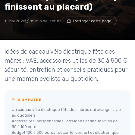
finissent au placard)
11 mai 2026
15 min de lecture
Partager cette page
Idées de cadeau vélo électrique fête des
mères : VAE, accessoires utiles de 30 à 500 €,
sécurité, entretien et conseils pratiques pour
une maman cycliste au quotidien.
SOMMAIRE
Un cadeau vélo électrique fête des mères qui change la vie
au quotidien
Accessoires indispensables : des idées cadeaux utiles de
30 à 100 euros
Budget 100 à 500 euros : sécurité, confort et électronique