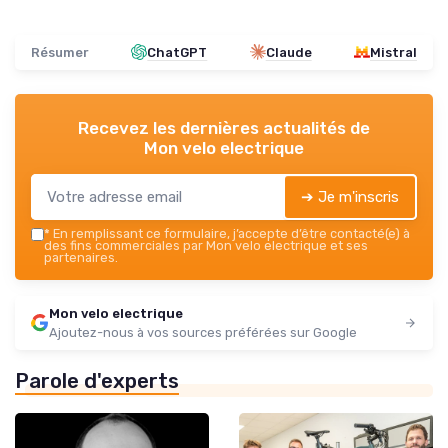
Résumer
ChatGPT
Claude
Mistral
Recevez les dernières actualités de
Mon velo electrique
➔ Je m'inscris
*
En remplissant ce formulaire, j’accepte d’être contacté(e) à
des fins commerciales par Mon velo electrique et ses
partenaires.
Mon velo electrique
Ajoutez-nous à vos sources préférées sur Google
Parole d'experts