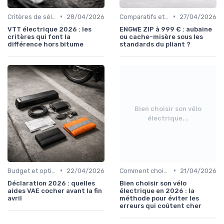
•
•
Critères de sélection (autonomie, puissance, poids)
28/04/2026
Comparatifs et tests de vélos électriques
27/04/2026
VTT électrique 2026 : les
ENGWE ZIP à 999 € : aubaine
critères qui font la
ou cache-misère sous les
différence hors bitume
standards du pliant ?
Bien choisir son vélo
électrique...
•
•
Budget et options de financement
22/04/2026
Comment choisir un vélo électrique
21/04/2026
Déclaration 2026 : quelles
Bien choisir son vélo
aides VAE cocher avant la fin
électrique en 2026 : la
avril
méthode pour éviter les
erreurs qui coûtent cher