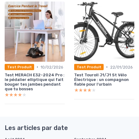
•
•
10/02/2026
22/01/2026
Test Produit
Test Produit
Test MERACH E32-2024 Pro :
Test Touroll J1/J1 St Vélo
le pédalier elliptique qui fait
Électrique : un compagnon
bouger tes jambes pendant
fiable pour l'urbain
que tu bosses
★★★★★
★★★★★
★★★★★
★★★★★
Les articles par date