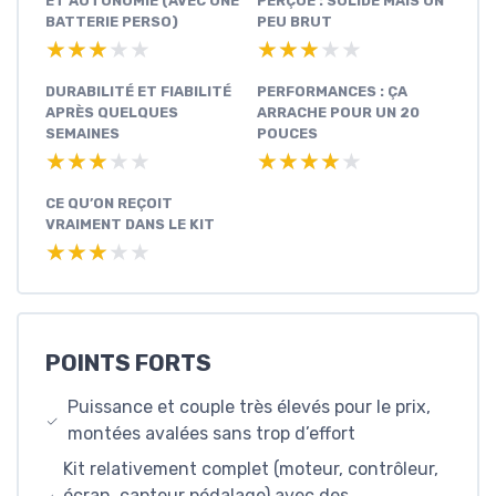
ET AUTONOMIE (AVEC UNE
PERÇUE : SOLIDE MAIS UN
BATTERIE PERSO)
PEU BRUT
★★★★★
★★★★★
★★★★★
★★★★★
DURABILITÉ ET FIABILITÉ
PERFORMANCES : ÇA
APRÈS QUELQUES
ARRACHE POUR UN 20
SEMAINES
POUCES
★★★★★
★★★★★
★★★★★
★★★★★
CE QU’ON REÇOIT
VRAIMENT DANS LE KIT
★★★★★
★★★★★
POINTS FORTS
Puissance et couple très élevés pour le prix,
montées avalées sans trop d’effort
Kit relativement complet (moteur, contrôleur,
écran, capteur pédalage) avec des