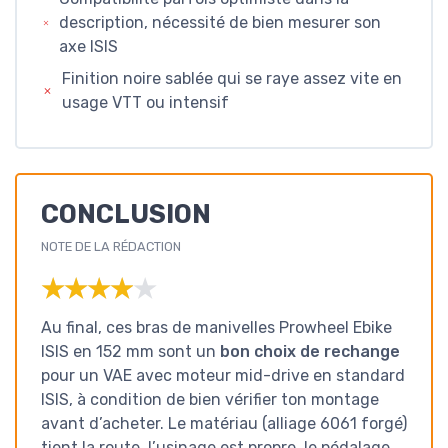
description, nécessité de bien mesurer son
axe ISIS
Finition noire sablée qui se raye assez vite en
usage VTT ou intensif
CONCLUSION
NOTE DE LA RÉDACTION
★★★★★
★★★★★
Au final, ces bras de manivelles Prowheel Ebike
ISIS en 152 mm sont un
bon choix de rechange
pour un VAE avec moteur mid-drive en standard
ISIS, à condition de bien vérifier ton montage
avant d’acheter. Le matériau (alliage 6061 forgé)
tient la route, l’usinage est propre, le pédalage