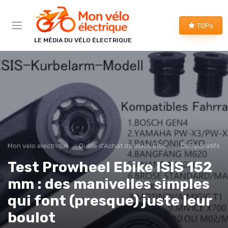
Panneau de gestion des cookies
TOPs
LE MÉDIA DU VÉLO ÉLECTRIQUE
Mon velo electrique
Guide d'Achat de Vélos Électriques
Comparatifs et
Test Prowheel Ebike ISIS 152
mm : des manivelles simples
qui font (presque) juste leur
boulot