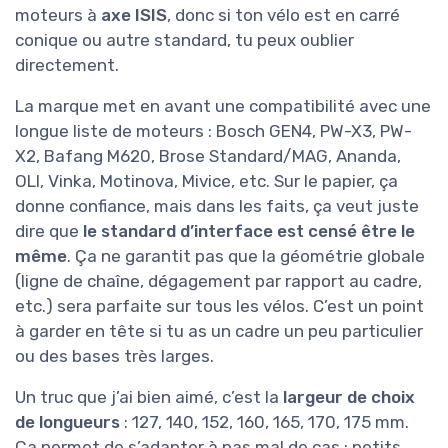
moteurs à
axe ISIS
, donc si ton vélo est en carré
conique ou autre standard, tu peux oublier
directement.
La marque met en avant une compatibilité avec une
longue liste de moteurs : Bosch GEN4, PW-X3, PW-
X2, Bafang M620, Brose Standard/MAG, Ananda,
OLI, Vinka, Motinova, Mivice, etc. Sur le papier, ça
donne confiance, mais dans les faits, ça veut juste
dire que
le standard d’interface est censé être le
même
. Ça ne garantit pas que la géométrie globale
(ligne de chaîne, dégagement par rapport au cadre,
etc.) sera parfaite sur tous les vélos. C’est un point
à garder en tête si tu as un cadre un peu particulier
ou des bases très larges.
Un truc que j’ai bien aimé, c’est la
largeur de choix
de longueurs
: 127, 140, 152, 160, 165, 170, 175 mm.
Ça permet de s’adapter à pas mal de cas : petits