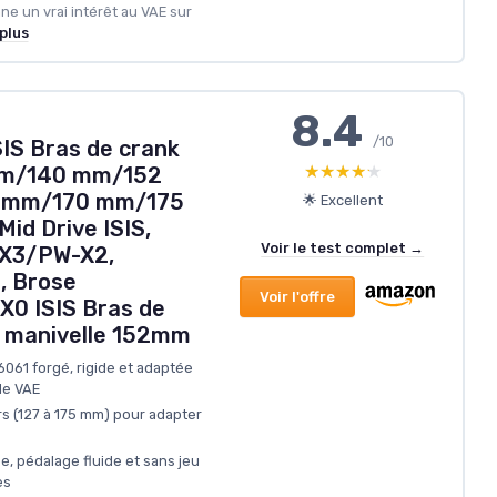
e un vrai intérêt au VAE sur
 plus
8.4
/10
SIS Bras de crank
★★★★★
★★★★★
 mm/140 mm/152
 mm/170 mm/175
🌟 Excellent
id Drive ISIS,
Voir le test complet →
X3/PW-X2,
 Brose
Voir l'offre
0 ISIS Bras de
e manivelle 152mm
6061 forgé, rigide et adaptée
de VAE
s (127 à 175 mm) pour adapter
ée, pédalage fluide et sans jeu
es