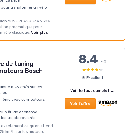
ron 25 km/h
x pour transformer un vélo
ersion YOSE POWER 36V 250W
lution pragmatique pour
 vélo classique.
Voir plus
8.4
/10
e de tuning
★★★★★
★★★★★
 moteurs Bosch
🌟 Excellent
limite à 25 km/h sur les
Voir le test complet →
bles
oi-même avec connecteurs
Voir l'offre
lus fluide et vitesse
es trajets roulants
it exactement ce qu’on attend
 à 25 km/h sur les moteurs