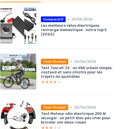
•
21/06/2026
Comparatif
Les meilleurs vélos électriques
recharge domestique : notre top 5
(2026)
•
20/06/2026
Test Produit
Test Touroll J2 : un VAE urbain simple,
costaud et sans chichis pour les
trajets du quotidien
★★★★★
★★★★★
•
20/06/2026
Test Produit
Test Moteur vélo électrique 250 W
ieLsngai : un petit bloc pas cher pour
bricoler son deux-roues
★★★★★
★★★★★