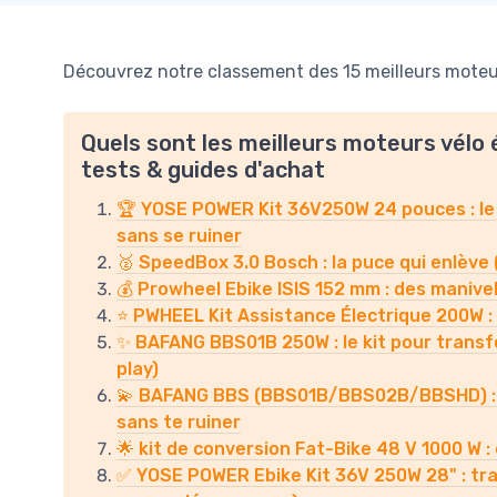
Découvrez notre classement des 15 meilleurs moteur
Quels sont les meilleurs moteurs vélo 
tests & guides d'achat
🏆 YOSE POWER Kit 36V250W 24 pouces : le
sans se ruiner
🥈 SpeedBox 3.0 Bosch : la puce qui enlève 
💰 Prowheel Ebike ISIS 152 mm : des manivel
⭐ PWHEEL Kit Assistance Électrique 200W : l
✨ BAFANG BBS01B 250W : le kit pour transfo
play)
💫 BAFANG BBS (BBS01B/BBS02B/BBSHD) : le
sans te ruiner
🌟 kit de conversion Fat-Bike 48 V 1000 W :
✅ YOSE POWER Ebike Kit 36V 250W 28" : tra