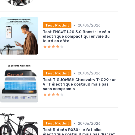
•
20/06/2026
Test Produit
Test ENGWE L20 3.0 Boost : le vélo
électrique compact qui envoie du
lourd en côte
★★★★★
★★★★★
•
20/06/2026
Test Produit
Test TIGUOWISH Cheevalry T-C29 : un
VTT électrique costaud mais pas
sans compromis
★★★★★
★★★★★
•
20/06/2026
Test Produit
Test Ride66 RX30 : le fat bike
électrique costaud mais pas discret