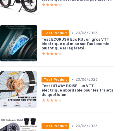
★★★★★
★★★★★
•
20/06/2026
Test Produit
Test ECORUSH Eco R3 : un gros VTT
électrique qui mise sur l’autonomie
plutôt que la légèreté
★★★★★
★★★★★
•
20/06/2026
Test Produit
Test HITWAY BK15P : un VTT
électrique abordable pour les trajets
du quotidien
★★★★★
★★★★★
•
20/06/2026
Test Produit