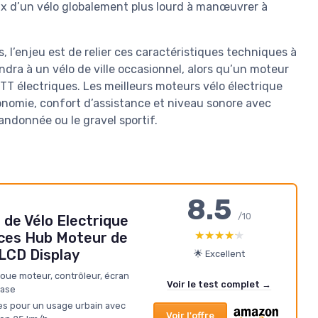
prix d’un vélo globalement plus lourd à manœuvrer à
, l’enjeu est de relier ces caractéristiques techniques à
dra à un vélo de ville occasionnel, alors qu’un moteur
TT électriques. Les meilleurs moteurs vélo électrique
onomie, confort d’assistance et niveau sonore avec
 randonnée ou le gravel sportif.
8.5
/10
 de Vélo Electrique
★★★★★
★★★★★
es Hub Moteur de
LCD Display
🌟 Excellent
roue moteur, contrôleur, écran
Voir le test complet →
base
es pour un usage urbain avec
Voir l'offre