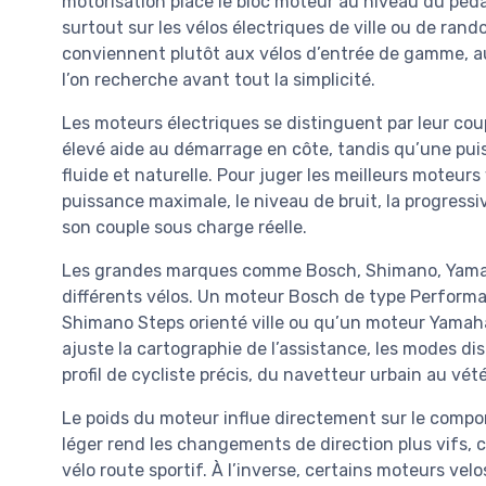
motorisation place le bloc moteur au niveau du pédalie
surtout sur les vélos électriques de ville ou de ran
conviennent plutôt aux vélos d’entrée de gamme, aux
l’on recherche avant tout la simplicité.
Les moteurs électriques se distinguent par leur co
élevé aide au démarrage en côte, tandis qu’une pui
fluide et naturelle. Pour juger les meilleurs moteurs 
puissance maximale, le niveau de bruit, la progressi
son couple sous charge réelle.
Les grandes marques comme Bosch, Shimano, Yama
différents vélos. Un moteur Bosch de type Perform
Shimano Steps orienté ville ou qu’un moteur Yamaha
ajuste la cartographie de l’assistance, les modes disp
profil de cycliste précis, du navetteur urbain au vét
Le poids du moteur influe directement sur le compo
léger rend les changements de direction plus vifs, c
vélo route sportif. À l’inverse, certains moteurs ve