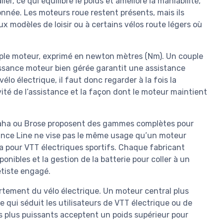
r, ce qui équilibre le poids et améliore la maniabilité,
donnée. Les moteurs roue restent présents, mais ils
 modèles de loisir ou à certains vélos route légers où
uple moteur, exprimé en newton mètres (Nm). Un couple
ssance moteur bien gérée garantit une assistance
vélo électrique, il faut donc regarder à la fois la
vité de l’assistance et la façon dont le moteur maintient
ha ou Brose proposent des gammes complètes pour
ance Line ne vise pas le même usage qu’un moteur
 pour VTT électriques sportifs. Chaque fabricant
onibles et la gestion de la batterie pour coller à un
étiste engagé.
rtement du vélo électrique. Un moteur central plus
e qui séduit les utilisateurs de VTT électrique ou de
los plus puissants acceptent un poids supérieur pour