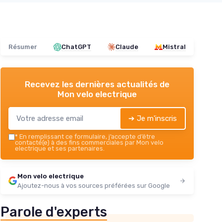
Résumer
ChatGPT
Claude
Mistral
Recevez les dernières actualités de
Mon velo electrique
➔ Je m'inscris
*
En remplissant ce formulaire, j’accepte d’être
contacté(e) à des fins commerciales par Mon velo
electrique et ses partenaires.
Mon velo electrique
Ajoutez-nous à vos sources préférées sur Google
Parole d'experts