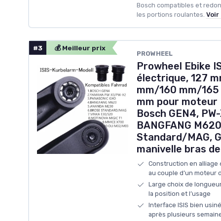
Bosch compatibles et redonn
les portions roulantes.
Voir
#3
💰 Meilleur prix
‎PROWHEEL
Prowheel Ebike I
électrique, 127
mm/160 mm/165
mm pour moteur M
Bosch GEN4, PW-
BANGFANG M620,
Standard/MAG, GX
manivelle bras d
Construction en alliage 
au couple d’un moteur 
Large choix de longueur
la position et l’usage
Interface ISIS bien usin
après plusieurs semain