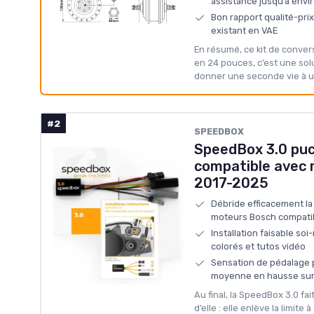
assistance jusqu’à envi
Bon rapport qualité-pri
existant en VAE
En résumé, ce kit de conv
en 24 pouces, c’est une so
donner une seconde vie à un
#2
‎SPEEDBOX
SpeedBox 3.0 puc
compatible avec
2017-2025
Débride efficacement la 
moteurs Bosch compati
Installation faisable s
colorés et tutos vidéo
Sensation de pédalage p
moyenne en hausse sur l
Au final, la SpeedBox 3.0 fa
d’elle : elle enlève la limite