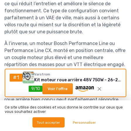
ce qui réduit l’entretien et améliore le silence de
fonctionnement. Ce type de configuration convient
parfaitement à un VAE de ville, mais aussi à certains
vélos route qui misent sur la discrétion et la légèreté
plutôt que sur une puissance brute.
À l’inverse, un moteur Bosch Performance Line ou
Performance Line CX, monté en position centrale, offre
un couple moteur plus élevé et une meilleure
répartition des masses pour un VTT électrique engagé.
Les vélos électriques équipés d’un moteur Bosch
Varstrom
#1
restent une référence pour les terrains techniques,
Kit moteur roue arrière 48V 750W – 26–29'' (cassette, LCD EKD01)
mais ils ne sont pas les seuls à offrir une assistance
9/10
Voir l'offre
électrique convaincante. Un vélo électrique à moteur
roue arrière bien conçu peut parfaitement répondre
aux besoins d’un cycliste urbain ou d’un utilisateur de
Ce site utilise des cookies et vous donne le contrôle sur ceux que
vous souhaitez activer
route électrique qui recherche avant tout la simplicité,
la fiabilité et un entretien limité.
Tout accepter
Personnaliser