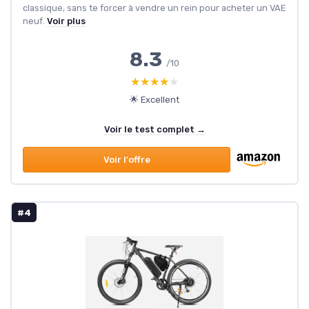
classique, sans te forcer à vendre un rein pour acheter un VAE
neuf.
Voir plus
8.3
/10
★★★★★
★★★★★
🌟 Excellent
Voir le test complet →
Voir l'offre
#4