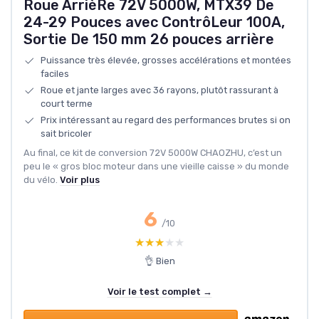
Roue ArrièRe 72V 5000W, MTX39 De
24-29 Pouces avec ContrôLeur 100A,
Sortie De 150 mm 26 pouces arrière
Puissance très élevée, grosses accélérations et montées
faciles
Roue et jante larges avec 36 rayons, plutôt rassurant à
court terme
Prix intéressant au regard des performances brutes si on
sait bricoler
Au final, ce kit de conversion 72V 5000W CHAOZHU, c’est un
peu le « gros bloc moteur dans une vieille caisse » du monde
du vélo.
Voir plus
6
/10
★★★★★
★★★★★
👌 Bien
Voir le test complet →