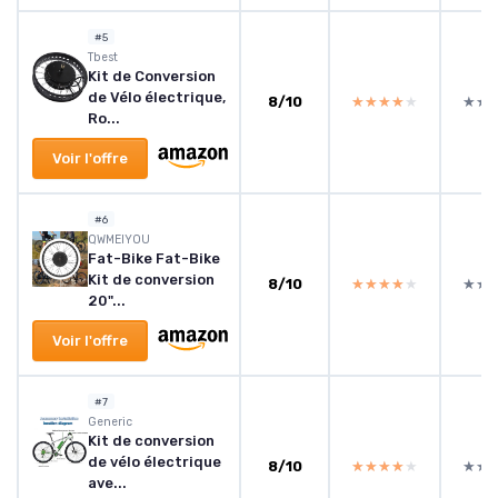
#5
Tbest
Kit de Conversion
de Vélo électrique,
8/10
★★★★★
★★★★★
★★
★★
Ro...
Voir l'offre
#6
QWMEIYOU
Fat-Bike Fat-Bike
Kit de conversion
8/10
★★★★★
★★★★★
★★
★★
20"...
Voir l'offre
#7
Generic
Kit de conversion
de vélo électrique
8/10
★★★★★
★★★★★
★★
★★
ave...