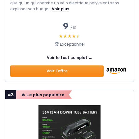
quelqu’un qui cherche un vélo électrique polyvalent sans
exploser son budget.
Voir plus
9
/10
★★★★★
★★★★★
🏆 Exceptionnel
Voir le test complet →
Voir l'offre
#3
🔥 Le plus populaire