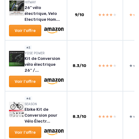
HITWAY
26" vélo
électrique, Velo
9/10
★★★★★
★★★★★
★★
★★
Electrique Hom...
Voir l'offre
#3
YOSE POWER
Kit de Conversion
vélo électrique
8.3/10
★★★★★
★★★★★
★★
★★
26'' /...
Voir l'offre
#4
SEASON
Ebike Kit de
Conversion pour
8.3/10
★★★★★
★★★★★
★★
★★
Vélo Électr...
Voir l'offre