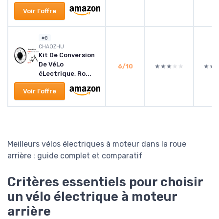
Voir l'offre
#8
CHAOZHU
Kit De Conversion
De VéLo
6/10
★★★★★
★★★★★
★★
★★
éLectrique, Ro...
Voir l'offre
Meilleurs vélos électriques à moteur dans la roue
arrière : guide complet et comparatif
Critères essentiels pour choisir
un vélo électrique à moteur
arrière