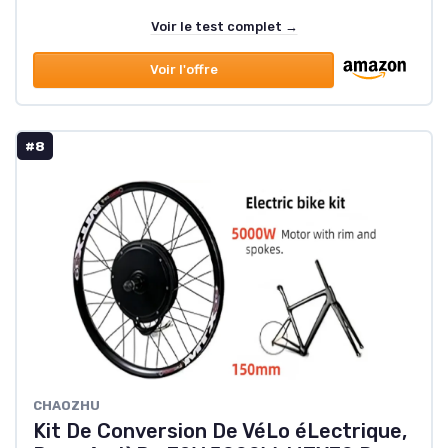
Voir le test complet →
Voir l'offre
#8
CHAOZHU
Kit De Conversion De VéLo éLectrique,