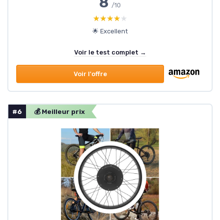
8
/10
★★★★★
★★★★★
🌟 Excellent
Voir le test complet →
Voir l'offre
#6
💰 Meilleur prix