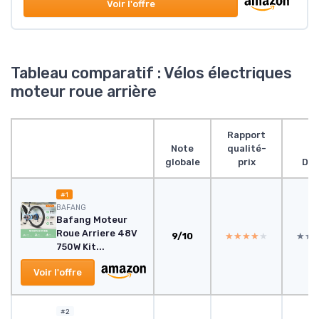
Voir l'offre
Tableau comparatif : Vélos électriques
moteur roue arrière
Rapport
Note
qualité-
globale
prix
Des
#1
BAFANG
Bafang Moteur
Roue Arriere 48V
9/10
★★★★★
★★★★★
★★
★★
750W Kit...
Voir l'offre
#2