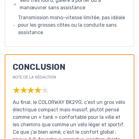
Vélo très lourd, galère à porter ou à
manœuvrer sans assistance
Transmission mono-vitesse limitée, pas idéale
pour les grosses côtes ou la conduite sans
assistance
CONCLUSION
NOTE DE LA RÉDACTION
★★★★★
★★★★★
Au final, le COLORWAY BK29G, c’est un gros vélo
électrique compact mais massif, plutôt pensé
comme un « tank » confortable pour la ville et
les chemins que comme un vélo léger et sportif.
Ce que j’ai bien aimé, c’est le confort global :