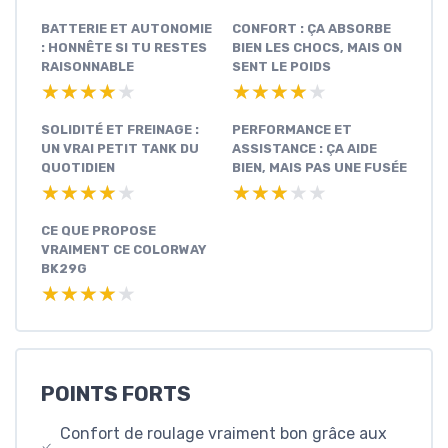
BATTERIE ET AUTONOMIE
CONFORT : ÇA ABSORBE
: HONNÊTE SI TU RESTES
BIEN LES CHOCS, MAIS ON
RAISONNABLE
SENT LE POIDS
★★★★★
★★★★★
★★★★★
★★★★★
SOLIDITÉ ET FREINAGE :
PERFORMANCE ET
UN VRAI PETIT TANK DU
ASSISTANCE : ÇA AIDE
QUOTIDIEN
BIEN, MAIS PAS UNE FUSÉE
★★★★★
★★★★★
★★★★★
★★★★★
CE QUE PROPOSE
VRAIMENT CE COLORWAY
BK29G
★★★★★
★★★★★
POINTS FORTS
Confort de roulage vraiment bon grâce aux