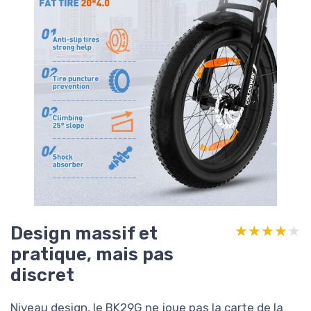
Design massif et
★★★★★
★★★★★
pratique, mais pas
discret
Niveau design, le BK29G ne joue pas la carte de la