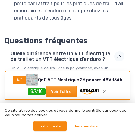
porté par l’attrait pour les pratiques de trail, d’all
mountain et d’enduro électrique chez les
pratiquants de tous âges.
Questions fréquentes
Quelle différence entre un VTT électrique
de trail et un VTT électrique d’enduro ?
Un VTT électrique de trail vise la polyvalence, avec un
débattement modéré et une géométrie équilibrée. Un VTT
#1
électrique d’enduro privilégie la descente engagée, avec plus
QnQ VTT électrique 26 pouces 48V 15Ah
de débattement, une géométrie plus agressive et des
composants renforcés. Pour un usage mixte montée
8.7/10
Voir l'offre
descente, le trail reste souvent le meilleur choix.
Ce site utilise des cookies et vous donne le contrôle sur ceux que
Quelle autonomie réelle peut on attendre
vous souhaitez activer
d’un VTTAE de trail ?
Tout accepter
Personnaliser
Faut il absolument un cadre carbone pour