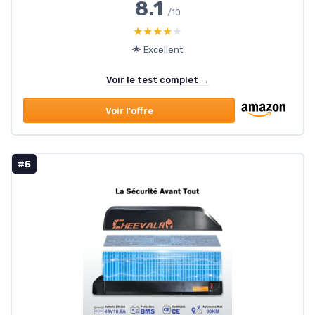
8.1
/10
★★★★★
★★★★★
🌟 Excellent
Voir le test complet →
Voir l'offre
#5