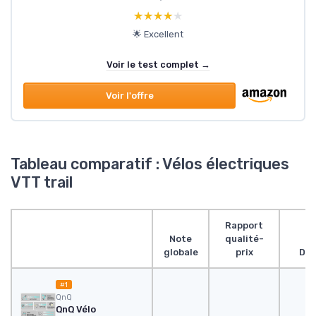
★★★★★
★★★★★
🌟 Excellent
Voir le test complet →
Voir l'offre
Tableau comparatif : Vélos électriques
VTT trail
Rapport
Note
qualité-
globale
prix
Des
#1
QnQ
QnQ Vélo