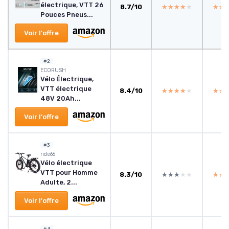
électrique, VTT 26
8.7/10
★★★★★
★★★★★
★★
★★
Pouces Pneus...
Voir l'offre
#2
ECORUSH
Vélo Électrique,
VTT électrique
8.4/10
★★★★★
★★★★★
★★
★★
48V 20Ah...
Voir l'offre
#3
ride66
Vélo électrique
VTT pour Homme
8.3/10
★★★★★
★★★★★
★★
★★
Adulte, 2...
Voir l'offre
#4