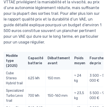
VTTAE privilégient la maniabilité et la vivacité, au prix
d’une autonomie légèrement réduite, mais suffisante
pour la plupart des sorties trail. Pour aller plus loin sur
le rapport qualité prix et la durabilité d’un VAE, un
guide détaillé explique pourquoi un budget d’environ 1
500 euros constitue souvent un plancher pertinent
pour un VAE qui dure sur le long terme, en particulier
pour un usage régulier.
Modèle
Capacité
Débattement
Poids
Fourchett
type
batterie
avant
moyen
de prix
(2025)
Cube
≈ 24
3 500 – 5
Stereo
625 Wh
150 mm
kg
000 €
Hybrid trail
Specialized
≈ 23,5
5 500 – 9
Turbo Levo
700 Wh
150–160 mm
kg
000 €
trail