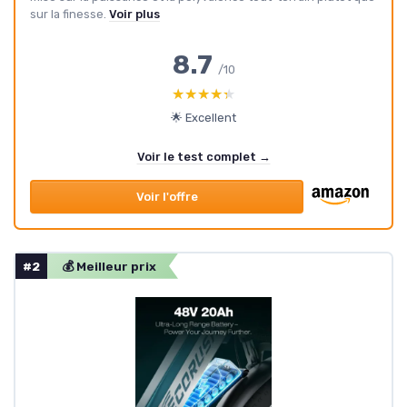
sur la finesse.
Voir plus
8.7
/10
★★★★★
★★★★★
🌟 Excellent
Voir le test complet →
Voir l'offre
#2
💰 Meilleur prix