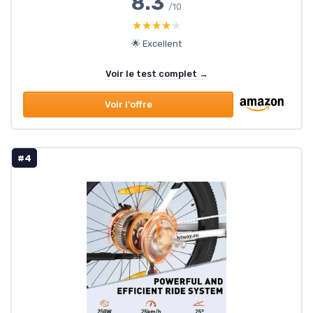
8.3
/10
★★★★★
★★★★★
🌟 Excellent
Voir le test complet →
Voir l'offre
#4