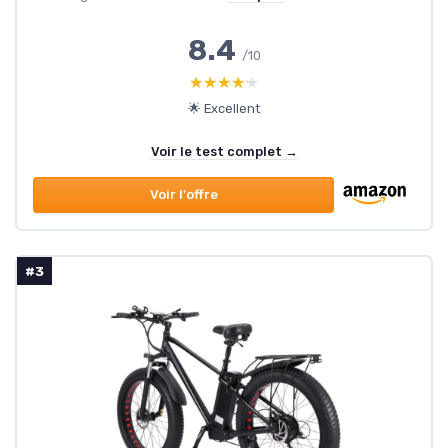
8.4
/10
★★★★★
★★★★★
🌟 Excellent
Voir le test complet →
Voir l'offre
#3