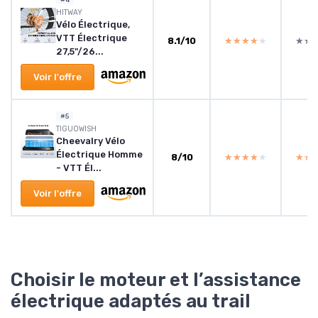
HITWAY
Vélo Électrique,
VTT Électrique
8.1/10
★★★★★
★★★★★
★★
★★
27,5"/26...
Voir l'offre
#5
TIGUOWISH
Cheevalry Vélo
Électrique Homme
8/10
★★★★★
★★★★★
★★
★★
- VTT Él...
Voir l'offre
Choisir le moteur et l’assistance
électrique adaptés au trail