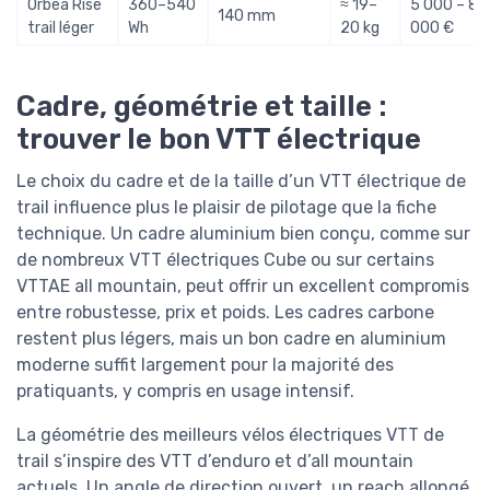
Orbea Rise
360–540
≈ 19–
5 000 – 8
140 mm
trail léger
Wh
20 kg
000 €
Cadre, géométrie et taille :
trouver le bon VTT électrique
Le choix du cadre et de la taille d’un VTT électrique de
trail influence plus le plaisir de pilotage que la fiche
technique. Un cadre aluminium bien conçu, comme sur
de nombreux VTT électriques Cube ou sur certains
VTTAE all mountain, peut offrir un excellent compromis
entre robustesse, prix et poids. Les cadres carbone
restent plus légers, mais un bon cadre en aluminium
moderne suffit largement pour la majorité des
pratiquants, y compris en usage intensif.
La géométrie des meilleurs vélos électriques VTT de
trail s’inspire des VTT d’enduro et d’all mountain
actuels. Un angle de direction ouvert, un reach allongé