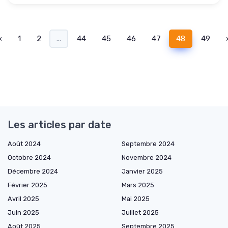
‹
1
2
...
44
45
46
47
48
49
Les articles par date
Août 2024
Septembre 2024
Octobre 2024
Novembre 2024
Décembre 2024
Janvier 2025
Février 2025
Mars 2025
Avril 2025
Mai 2025
Juin 2025
Juillet 2025
Août 2025
Septembre 2025