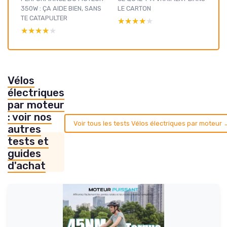
350W : ÇA AIDE BIEN, SANS
LE CARTON
TE CATAPULTER
★★★★★
★★★★★
★★★★★
★★★★★
Vélos
électriques
par moteur
: voir nos
Voir tous les tests Vélos électriques par moteur 
autres
tests et
guides
d'achat