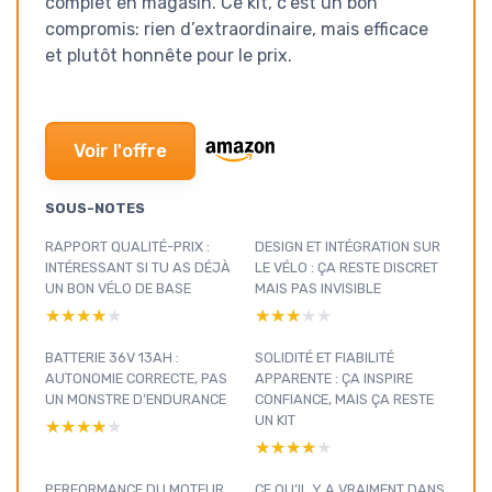
complet en magasin. Ce kit, c’est un bon
compromis: rien d’extraordinaire, mais efficace
et plutôt honnête pour le prix.
Voir l'offre
SOUS-NOTES
RAPPORT QUALITÉ-PRIX :
DESIGN ET INTÉGRATION SUR
INTÉRESSANT SI TU AS DÉJÀ
LE VÉLO : ÇA RESTE DISCRET
UN BON VÉLO DE BASE
MAIS PAS INVISIBLE
★★★★★
★★★★★
★★★★★
★★★★★
BATTERIE 36V 13AH :
SOLIDITÉ ET FIABILITÉ
AUTONOMIE CORRECTE, PAS
APPARENTE : ÇA INSPIRE
UN MONSTRE D’ENDURANCE
CONFIANCE, MAIS ÇA RESTE
UN KIT
★★★★★
★★★★★
★★★★★
★★★★★
PERFORMANCE DU MOTEUR
CE QU’IL Y A VRAIMENT DANS