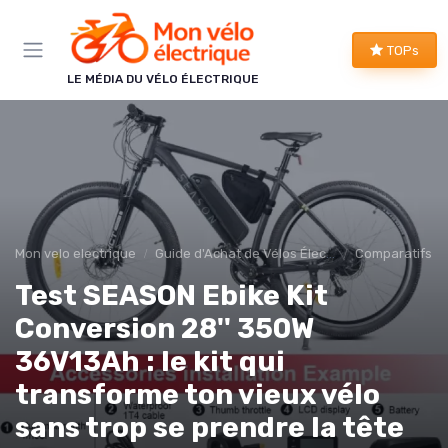
Panneau de gestion des cookies
TOPs
LE MÉDIA DU VÉLO ÉLECTRIQUE
Mon velo electrique
Guide d'Achat de Vélos Électriques
Comparatifs et
Test SEASON Ebike Kit
Conversion 28'' 350W
36V13Ah : le kit qui
transforme ton vieux vélo
sans trop se prendre la tête